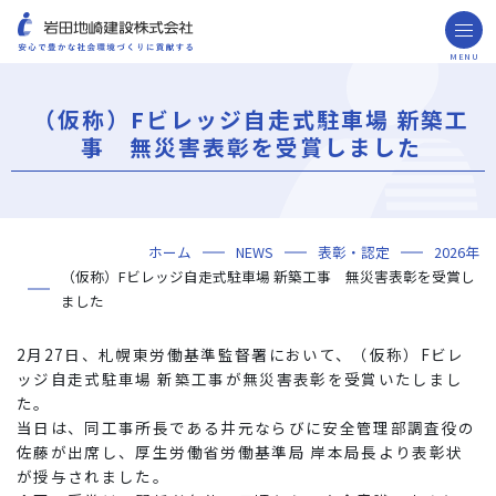
MENU
お問い合わせ
取引先の皆様へ
（仮称）Fビレッジ自走式駐車場 新築工
企業情報
事 無災害表彰を受賞しました
ごあいさつ
ミッション・ビジョン・社訓
会社概要
組織図
役員一覧
沿革
岩田地崎の歴史
事業所一覧
関連会社
プレスリリース
財務情報
岩田地崎建設のCM
3分でわかる岩田地崎建設
サステナビリティ
重要課題（マテリアリティ）
環境（Environment）
社会（Social）
ガバナンス（Governance）
サスティナビリティ・レポート
施工実績
年代から探す
地域別で探す
用途区分から探す
GISマップシステム
Niseko Project
プロジェクトレポート
ホーム
NEWS
表彰・認定
2026年
技術・ソリューション
（仮称）Fビレッジ自走式駐車場 新築工事 無災害表彰を受賞し
技術
ソリューション
採用情報
ました
海外事業
2月27日、札幌東労働基準監督署において、（仮称）Fビレ
ッジ自走式駐車場 新築工事が無災害表彰を受賞いたしまし
NISEKO PROJECTS
た。
当日は、同工事所長である井元ならびに安全管理部調査役の
閉じる
佐藤が出席し、厚生労働省労働基準局 岸本局長より表彰状
が授与されました。