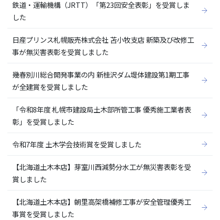
鉄道・運輸機構（JRTT）「第23回安全表彰」を受賞しま
した
日産プリンス札幌販売株式会社 苫小牧支店 新築及び改修工
事が無災害表彰を受賞しました
幾春別川総合開発事業の内 新桂沢ダム堤体建設第1期工事
が全建賞を受賞しました
「令和8年度 札幌市建設局土木部所管工事 優秀施工業者表
彰」を受賞しました
令和7年度 土木学会技術賞を受賞しました
【北海道土木本店】芽室川西減勢分水工が無災害表彰を受
賞しました
【北海道土木本店】朝里高架橋補修工事が安全管理優秀工
事賞を受賞しました