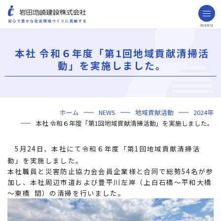
MENU
お問い合わせ
取引先の皆様へ
本社 令和６年度「第1回地域貢献清掃活
企業情報
動」を実施しました。
ごあいさつ
ミッション・ビジョン・社訓
会社概要
組織図
役員一覧
沿革
岩田地崎の歴史
事業所一覧
関連会社
プレスリリース
財務情報
岩田地崎建設のCM
3分でわかる岩田地崎建設
サステナビリティ
重要課題（マテリアリティ）
環境（Environment）
社会（Social）
ガバナンス（Governance）
サスティナビリティ・レポート
施工実績
年代から探す
地域別で探す
用途区分から探す
GISマップシステム
Niseko Project
プロジェクトレポート
ホーム
NEWS
地域貢献活動
2024年
技術・ソリューション
本社 令和６年度「第1回地域貢献清掃活動」を実施しました。
技術
ソリューション
採用情報
5月24日、本社にて令和６年度「第1回地域貢献清掃活
海外事業
動」を実施しました。
NISEKO PROJECTS
本社職員と災害防止協力会会員企業様と合同で総勢54名が参
加し、本社周辺市道および豊平川左岸（上白石橋～平和大橋
～東橋 間）の清掃を行いました。
閉じる