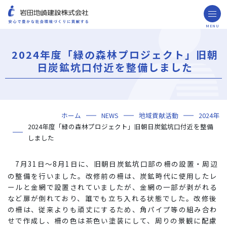
MENU
お問い合わせ
取引先の皆様へ
2024年度「緑の森林プロジェクト」旧朝
企業情報
日炭鉱坑口付近を整備しました
ごあいさつ
ミッション・ビジョン・社訓
会社概要
組織図
役員一覧
沿革
岩田地崎の歴史
事業所一覧
関連会社
プレスリリース
財務情報
岩田地崎建設のCM
3分でわかる岩田地崎建設
サステナビリティ
重要課題（マテリアリティ）
環境（Environment）
社会（Social）
ガバナンス（Governance）
サスティナビリティ・レポート
施工実績
年代から探す
地域別で探す
用途区分から探す
GISマップシステム
Niseko Project
プロジェクトレポート
ホーム
NEWS
地域貢献活動
2024年
技術・ソリューション
2024年度「緑の森林プロジェクト」旧朝日炭鉱坑口付近を整備
技術
ソリューション
採用情報
しました
海外事業
7月31日～8月1日に、旧朝日炭鉱坑口部の柵の設置・周辺
NISEKO PROJECTS
の整備を行いました。改修前の柵は、炭鉱時代に使用したレ
ールと金網で設置されていましたが、金網の一部が剥がれる
など扉が倒れており、誰でも立ち入れる状態でした。改修後
閉じる
の柵は、従来よりも頑丈にするため、角パイプ等の組み合わ
せで作成し、柵の色は茶色い塗装にして、周りの景観に配慮