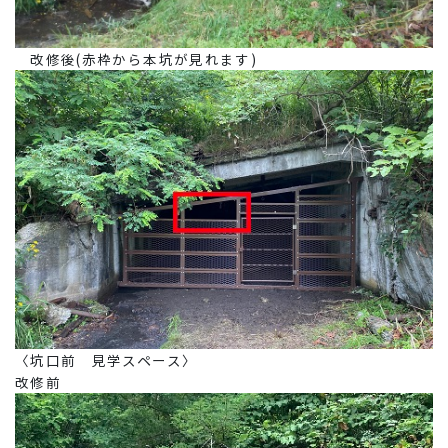
改修後(赤枠から本坑が見れます)
〈坑口前 見学スペース〉
改修前