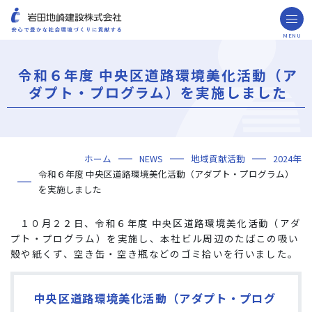
MENU
お問い合わせ
取引先の皆様へ
令和６年度 中央区道路環境美化活動（ア
企業情報
ダプト・プログラム）を実施しました
ごあいさつ
ミッション・ビジョン・社訓
会社概要
組織図
役員一覧
沿革
岩田地崎の歴史
事業所一覧
関連会社
プレスリリース
財務情報
岩田地崎建設のCM
3分でわかる岩田地崎建設
サステナビリティ
重要課題（マテリアリティ）
環境（Environment）
社会（Social）
ガバナンス（Governance）
サスティナビリティ・レポート
施工実績
年代から探す
地域別で探す
用途区分から探す
GISマップシステム
Niseko Project
プロジェクトレポート
ホーム
NEWS
地域貢献活動
2024年
技術・ソリューション
令和６年度 中央区道路環境美化活動（アダプト・プログラム）
技術
ソリューション
採用情報
を実施しました
海外事業
１０月２２日、
令和６年度 中央区道路環境美化活動（アダ
プト・プログラム）を実施し、本社ビル周辺のたばこの吸い
NISEKO PROJECTS
殻や紙くず、空き缶・空き瓶などのゴミ拾いを行いました。
閉じる
中央区道路環境美化活動（アダプト・プログ