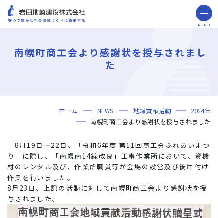
MENU
お問い合わせ
取引先の皆様へ
南幌町商工会より感謝状を授与されまし
企業情報
た
ごあいさつ
ミッション・ビジョン・社訓
会社概要
組織図
役員一覧
沿革
岩田地崎の歴史
事業所一覧
関連会社
プレスリリース
財務情報
岩田地崎建設のCM
3分でわかる岩田地崎建設
サステナビリティ
重要課題（マテリアリティ）
環境（Environment）
社会（Social）
ガバナンス（Governance）
サスティナビリティ・レポート
施工実績
年代から探す
地域別で探す
用途区分から探す
GISマップシステム
Niseko Project
プロジェクトレポート
ホーム
NEWS
地域貢献活動
2024年
技術・ソリューション
南幌町商工会より感謝状を授与されました
技術
ソリューション
採用情報
8月19日～22日、「令和6年度 第11回商工会ふれあいまつ
海外事業
り」に際し、「南幌南14線改良」工事作業所において、資機
材のレンタル及び、作業所職員等が会場の設営及び後片付け
NISEKO PROJECTS
作業を行いました。
8月23日、上記の活動に対して南幌町商工会より感謝状を授
閉じる
与されました。