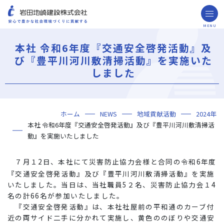
MENU
お問い合わせ
取引先の皆様へ
本社 令和6年度『交通安全啓発活動』及
び『豊平川河川敷清掃活動』を実施いた
企業情報
しました
ごあいさつ
ミッション・ビジョン・社訓
会社概要
組織図
役員一覧
沿革
岩田地崎の歴史
事業所一覧
関連会社
プレスリリース
財務情報
岩田地崎建設のCM
3分でわかる岩田地崎建設
サステナビリティ
重要課題（マテリアリティ）
環境（Environment）
社会（Social）
ガバナンス（Governance）
サスティナビリティ・レポート
施工実績
年代から探す
地域別で探す
用途区分から探す
GISマップシステム
Niseko Project
プロジェクトレポート
ホーム
NEWS
地域貢献活動
2024年
技術・ソリューション
本社 令和6年度『交通安全啓発活動』及び『豊平川河川敷清掃活
技術
ソリューション
採用情報
動』を実施いたしました
海外事業
７月１2日、本社にて災害防止協力会様と合同の令和6年度
NISEKO PROJECTS
『交通安全啓発活動』及び『豊平川河川敷清掃活動』を実施
いたしました。当日は、当社職員5２名、災害防止協力会１4
名の計66名が参加いたしました。
閉じる
『交通安全啓発活動』は、本社社屋前の平和通のカーブ付
近の両サイド二手に分かれて実施し、
黄色ののぼりや交通安