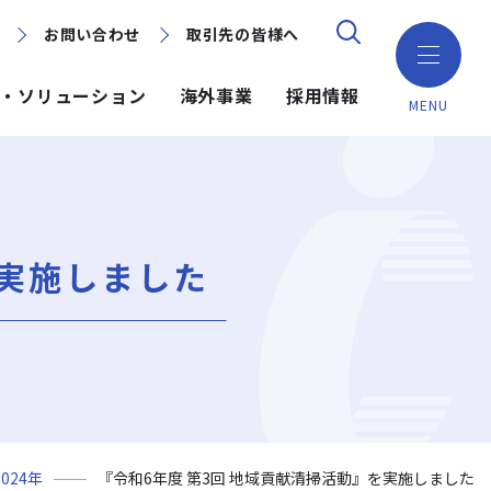
お問い合わせ
お問い合わせ
取引先の皆様へ
取引先の皆様へ
・ソリューション
海外事業
採用情報
MENU
ション
ション
採用情報
ミッション・ビジョン・社訓
環境（Environment）
地域別で探す
建築技術
海外事業
を実施しました
組織図
ガバナンス（Governance）
GISマップシステム
ICT
NISEKO PROJECTS
沿革
プロジェクトレポート
PPP/PFI
事業所一覧
プレスリリース
岩田地崎建設のCM
2024年
『令和6年度 第3回 地域貢献清掃活動』を実施しました