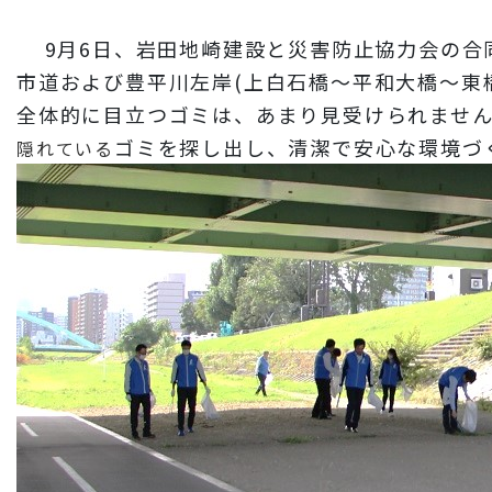
財務情報
9月6日、岩田地崎建設と災害防止協力会の合同
岩田地崎建設のCM
市道および豊平川左岸(上白石橋～平和大橋～東橋
3分でわかる岩田地崎建設
全体的に目立つゴミは、あまり見受けられませ
ゴミを探し出し、清潔で安心な環境づ
隠れている