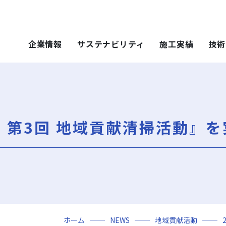
企業情報
サステナビリティ
施工実績
技術
 SOLUTIONS
ステナビリティ
技術・ソリュー
施工実績
技術・ソリュー
ごあいさつ
重要課題（マテリアリティ）
年代から探す
土木技術
ティ）
年代から探す
技術
度 第3回 地域貢献清掃活動』
会社概要
社会（Social）
用途区分から探す
環境技術
地域別で探す
ソリューション
用途区分から探す
役員一覧
サスティナビリティ・レポート
Niseko Project
再開発事業
ce）
GISマップシステム
レポート
Niseko Project
岩田地崎の歴史
ZEB
プロジェクトレポート
関連会社
財務情報
3分でわかる岩田地崎建設
ホーム
NEWS
地域貢献活動