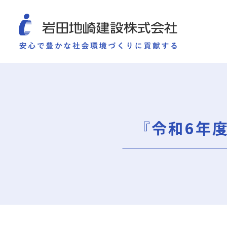
COMPANY
SUSTAINABILITY
WORKS
TECHNOLOGY AND
施工実績
企業情報
サ
企業情報
サステナビリティ
ごあいさつ
重要課題（マテリアリ
『令和6年
ミッション・ビジョン・社訓
環境（Environment）
会社概要
社会（Social）
組織図
ガバナンス（Governan
役員一覧
サスティナビリティ・
沿革
岩田地崎の歴史
事業所一覧
関連会社
プレスリリース