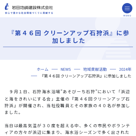
MENU
お問い合わせ
取引先の皆様へ
『第４６回 クリーンアップ石狩浜』に参
企業情報
加しました
ごあいさつ
ミッション・ビジョン・社訓
会社概要
組織図
役員一覧
沿革
岩田地崎の歴史
事業所一覧
関連会社
プレスリリース
財務情報
岩田地崎建設のCM
3分でわかる岩田地崎建設
サステナビリティ
重要課題（マテリアリティ）
環境（Environment）
社会（Social）
ガバナンス（Governance）
サスティナビリティ・レポート
施工実績
年代から探す
地域別で探す
用途区分から探す
GISマップシステム
Niseko Project
プロジェクトレポート
ホーム
NEWS
地域貢献活動
2024年
技術・ソリューション
『第４６回 クリーンアップ石狩浜』に参加しました
技術
ソリューション
採用情報
９月１日、石狩海水浴場”あそびーち石狩”において「浜辺
海外事業
と海をきれいにする会」主催の『第４６回クリーンアップ石
NISEKO PROJECTS
狩浜』が開催され、当社役職員とその家族の４０名が参加し
ました。
閉じる
当日は最高気温が３０度を超える中、多くの市民やボランテ
ィアの方々が浜辺に集まり、海水浴シーズンで多く出された