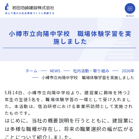
MENU
お問い合わせ
取引先の皆様へ
小樽市立向陽中学校 職場体験学習を実
企業情報
施しました
ごあいさつ
ミッション・ビジョン・社訓
会社概要
組織図
役員一覧
沿革
岩田地崎の歴史
事業所一覧
関連会社
プレスリリース
財務情報
岩田地崎建設のCM
3分でわかる岩田地崎建設
サステナビリティ
重要課題（マテリアリティ）
環境（Environment）
社会（Social）
ガバナンス（Governance）
サスティナビリティ・レポート
施工実績
年代から探す
地域別で探す
用途区分から探す
GISマップシステム
Niseko Project
プロジェクトレポート
ホーム
NEWS
社内活動・取り組み
2026年
技術・ソリューション
小樽市立向陽中学校 職場体験学習を実施しました
技術
ソリューション
採用情報
5月14日、小樽市立向陽中学校より、建設業に興味を持つ2
海外事業
年生の生徒5名を、職場体験学習の一環として受け入れまし
た。本活動は、宿泊研修における事業所訪問として実施され
NISEKO PROJECTS
たものです。
はじめに、当社の概要説明を行うとともに、建設業に
閉じる
は多様な職種が存在し、将来の職業選択の幅が広がる
ことについて紹介しました。