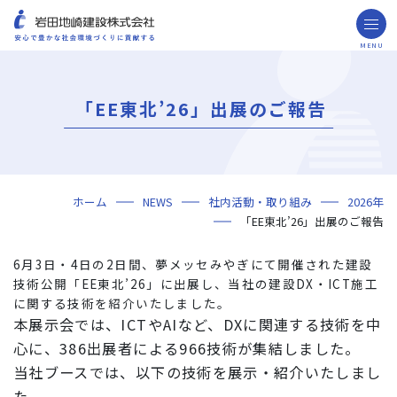
MENU
お問い合わせ
取引先の皆様へ
「EE東北’26」出展のご報告
企業情報
ごあいさつ
ミッション・ビジョン・社訓
会社概要
組織図
役員一覧
沿革
岩田地崎の歴史
事業所一覧
関連会社
プレスリリース
財務情報
岩田地崎建設のCM
3分でわかる岩田地崎建設
サステナビリティ
重要課題（マテリアリティ）
環境（Environment）
社会（Social）
ガバナンス（Governance）
サスティナビリティ・レポート
施工実績
年代から探す
地域別で探す
用途区分から探す
GISマップシステム
Niseko Project
プロジェクトレポート
ホーム
NEWS
社内活動・取り組み
2026年
技術・ソリューション
「EE東北’26」出展のご報告
技術
ソリューション
採用情報
6月3日・4日の2日間、夢メッセみやぎにて開催された建設
海外事業
技術公開「EE東北’26」に出展し、当社の建設DX・ICT施工
に関する技術を紹介いたしました。
NISEKO PROJECTS
本展示会では、ICTやAIなど、DXに関連する技術を中
心に、386出展者による966技術が集結しました。
閉じる
当社ブースでは、以下の技術を展示・紹介いたしまし
た。