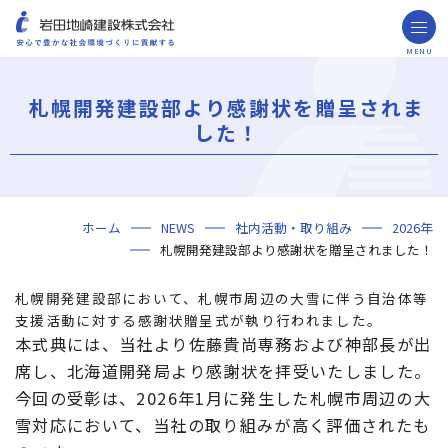
MENU
お問い合わせ
取引先の皆様へ
札幌開発建設部より感謝状を贈呈されま
企業情報
した！
ごあいさつ
ミッション・ビジョン・社訓
会社概要
組織図
役員一覧
沿革
岩田地崎の歴史
事業所一覧
関連会社
プレスリリース
財務情報
岩田地崎建設のCM
3分でわかる岩田地崎建設
サステナビリティ
重要課題（マテリアリティ）
環境（Environment）
社会（Social）
ガバナンス（Governance）
サスティナビリティ・レポート
施工実績
年代から探す
地域別で探す
用途区分から探す
GISマップシステム
Niseko Project
プロジェクトレポート
ホーム
NEWS
社内活動・取り組み
2026年
技術・ソリューション
札幌開発建設部より感謝状を贈呈されました！
技術
ソリューション
採用情報
札幌開発建設部において、札幌市周辺の大雪に伴う自治体等
海外事業
支援活動に対する感謝状贈呈式が執り行われました。
本式典には、当社より佐藤貴尚専務および神部長が出
NISEKO PROJECTS
席し、北海道開発局より感謝状を拝受いたしました。
今回の受彰は、2026年1月に発生した札幌市周辺の大
閉じる
雪対応において、当社の取り組みが高く評価されたも