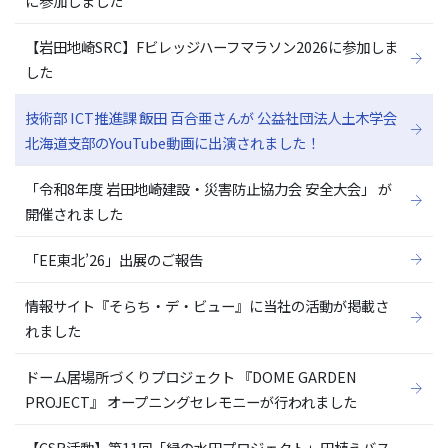
に参加しました
【岩田地崎SRC】Fビレッジハーフマラソン2026に参加しま
した
技術部 ICT推進課 飯田 百合亜さんが 公益社団法人土木学会
北海道支部のYouTube動画に出演されました！
「令和8年度 岩田地崎建設・災害防止協力会 安全大会」 が
開催されました
「EE東北’26」出展のご報告
情報サイト『そらち・デ・ビュー』に当社の活動が掲載さ
れました
ドーム居場所づくりプロジェクト 『DOME GARDEN
PROJECT』 オープニングセレモニーが行われました
【CSR活動】第11回「緑の水田プロジェクト」田植えバス