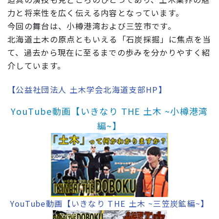
力と将来性を広く伝える内容となっています。
今回の舞台は、小樽港湾および三笠市です。
北海道土木の原点ともいえる「石炭採掘」に焦点を当
て、過去から現在に至るまでの歩みを分かりやすく紹
介しています。
【
公益社団法人 土木学会北海道支部HP
】
YouTube動画【いきなり THE 土木 ~小樽港湾
編~】
YouTube動画【いきなり THE 土木 ~三笠炭鉱編~】