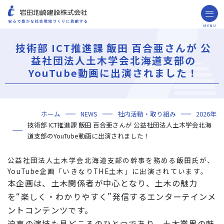
MENU
お問い合わせ
取引先の皆様へ
技術部 ICT推進課 飯田 百合亜さんが 公
益社団法人土木学会北海道支部の
企業情報
YouTube動画に出演されました！
ごあいさつ
ミッション・ビジョン・社訓
会社概要
組織図
役員一覧
沿革
岩田地崎の歴史
事業所一覧
関連会社
プレスリリース
財務情報
岩田地崎建設のCM
3分でわかる岩田地崎建設
サステナビリティ
重要課題（マテリアリティ）
環境（Environment）
社会（Social）
ガバナンス（Governance）
サスティナビリティ・レポート
施工実績
年代から探す
地域別で探す
用途区分から探す
GISマップシステム
Niseko Project
プロジェクトレポート
ホーム
NEWS
社内活動・取り組み
2026年
技術・ソリューション
技術部 ICT推進課 飯田 百合亜さんが 公益社団法人土木学会北海
技術
ソリューション
採用情報
道支部のYouTube動画に出演されました！
海外事業
公益社団法人土木学会北海道支部の幹事を務める飯田氏が、
YouTube企画「いきなりTHE土木」に出演されています。
NISEKO PROJECTS
本企画は、土木関係者が中心となり、土木の魅力
を“楽しく・わかりやすく”発信するエンターテインメ
閉じる
ントコンテンツです。
迫真の演技も見どころのひとつであり、土木業界の魅