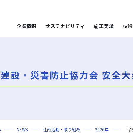
企業情報
サステナビリティ
施工実績
技術
 SOLUTIONS
ステナビリティ
技術・ソリュー
施工実績
技術・ソリュー
ごあいさつ
重要課題（マテリアリティ）
年代から探す
土木技術
ティ）
年代から探す
技術
崎建設・災害防止協力会 安全大
会社概要
社会（Social）
用途区分から探す
環境技術
地域別で探す
ソリューション
用途区分から探す
役員一覧
サスティナビリティ・レポート
Niseko Project
再開発事業
ce）
GISマップシステム
レポート
Niseko Project
岩田地崎の歴史
ZEB
プロジェクトレポート
関連会社
財務情報
3分でわかる岩田地崎建設
ム
NEWS
社内活動・取り組み
2026年
「令