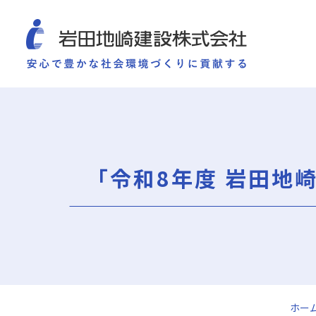
COMPANY
SUSTAINABILITY
WORKS
TECHNOLOGY AND
施工実績
企業情報
サ
企業情報
サステナビリティ
ごあいさつ
重要課題（マテリアリ
「令和8年度 岩田地
ミッション・ビジョン・社訓
環境（Environment）
会社概要
社会（Social）
組織図
ガバナンス（Governan
役員一覧
サスティナビリティ・
沿革
岩田地崎の歴史
事業所一覧
関連会社
ホー
プレスリリース