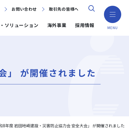
お問い合わせ
お問い合わせ
取引先の皆様へ
取引先の皆様へ
・ソリューション
海外事業
採用情報
MENU
ション
ション
採用情報
ミッション・ビジョン・社訓
環境（Environment）
地域別で探す
建築技術
海外事業
会」 が開催されました
組織図
ガバナンス（Governance）
GISマップシステム
ICT
NISEKO PROJECTS
沿革
プロジェクトレポート
PPP/PFI
事業所一覧
プレスリリース
岩田地崎建設のCM
和8年度 岩田地崎建設・災害防止協力会 安全大会」 が開催されました