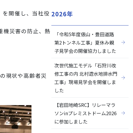
」を開催し、当社役
2026年
重機災害の防止、熱
「令和5年度俵山・豊田道路
閉じる
第2トンネル工事」夏休み親
子見学会の開催協力しました
次世代施工モデル「石狩川改
修工事の内 北村遊水地排水門
害の現状や高齢者災
工事」現場見学会を開催しま
した
【岩田地崎SRC】リレーマラ
ソンinプレミストドーム2026
に参加しました