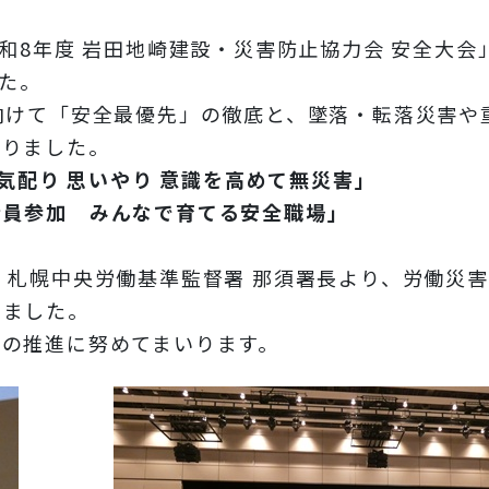
和8年度 岩田地崎建設・災害防止協力会 安全大会
した。
向けて「安全最優先」の徹底と、墜落・転落災害や
ありました。
 気配り 思いやり 意識を高めて無災害」
全員参加 みんなで育てる安全職場」
。
、札幌中央労働基準監督署 那須署長より、労働災
きました。
動の推進に努めてまいります。